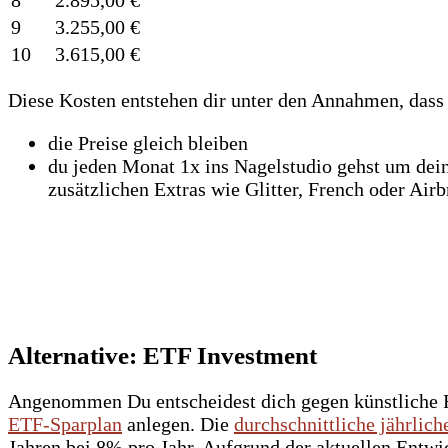
9
3.255,00 €
10
3.615,00 €
Diese Kosten entstehen dir unter den Annahmen, dass
die Preise gleich bleiben
du jeden Monat 1x ins Nagelstudio gehst um dei
zusätzlichen Extras wie Glitter, French oder Airbr
Alternative: ETF Investment
Angenommen Du entscheidest dich gegen künstliche F
ETF-Sparplan
anlegen. Die
durchschnittliche jährlich
Jahren bei 8% pro Jahr. Aufgrund der aktuellen Entw