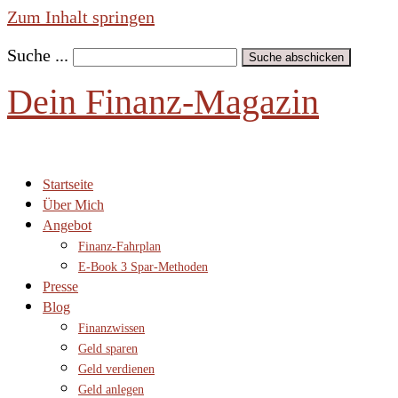
Zum Inhalt springen
Suche ...
Suche abschicken
Dein Finanz-Magazin
Startseite
Über Mich
Angebot
Finanz-Fahrplan
E-Book 3 Spar-Methoden
Presse
Blog
Finanzwissen
Geld sparen
Geld verdienen
Geld anlegen